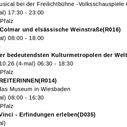
sical bei der Freilichtbühne -Volksschauspiele
al)
17:30
- 23:00
Pfalz
- Colmar und elsässische Weinstraße
R016
al)
08:00
- 18:00
)
der bedeutendsten Kulturmetropolen der Wel
.10.26
(4-mal)
06:30
- 18:30
Pfalz
 REITERINNEN
R014
 das Museum in Wiesbaden
al)
08:00
- 16:30
Pfalz
Vinci - Erfindungen erleben
D035
l)