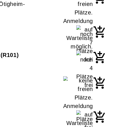
 Ötigheim-
t
R101