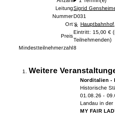
Anzahl
1 Termin(e)
Leitung
Sigrid Gensheim
Nummer
D031
Ort
Hauptbahnhof
Eintritt: 15,00 €
(
Preis
Teilnehmenden)
Mindestteilnehmerzahl
8
Weitere Veranstaltun
Norditalien -
Historische S
01.08.26 - 09
Landau in der 
MY FAIR LAD