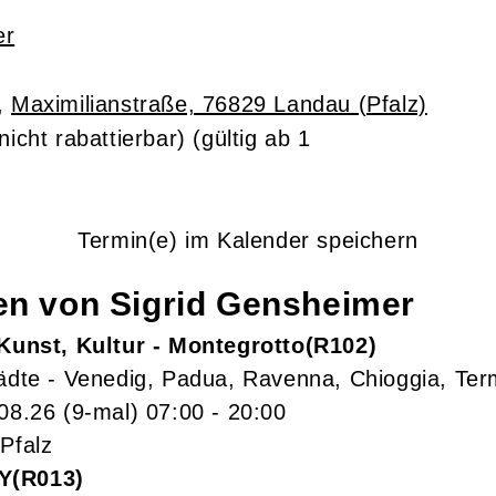
er
,
Maximilianstraße, 76829 Landau (Pfalz)
nicht rabattierbar)
(gültig ab 1
Termin(e) im Kalender speichern
gen von
Sigrid
Gensheimer
 Kunst, Kultur - Montegrotto
R102
tädte - Venedig, Padua, Ravenna, Chioggia, T
.08.26
(9-mal)
07:00
- 20:00
Pfalz
Y
R013