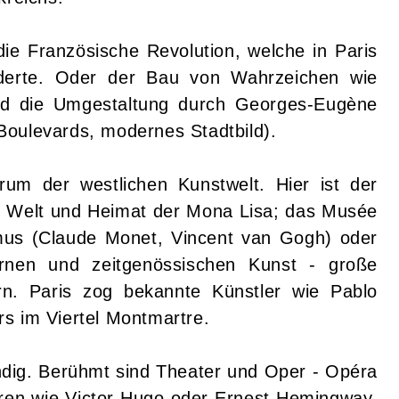
die Französische Revolution, welche in Paris
derte. Oder der Bau von Wahrzeichen wie
nd die Umgestaltung durch Georges-Eugène
Boulevards, modernes Stadtbild).
rum der westlichen Kunstwelt. Hier ist der
r Welt und Heimat der Mona Lisa; das Musée
mus (Claude Monet, Vincent van Gogh) oder
nen und zeitgenössischen Kunst - große
rn. Paris zog bekannte Künstler wie Pablo
s im Viertel Montmartre.
ebendig. Berühmt sind Theater und Oper - Opéra
toren wie Victor Hugo oder Ernest Hemingway.