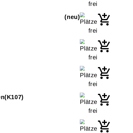
neu
en
K107