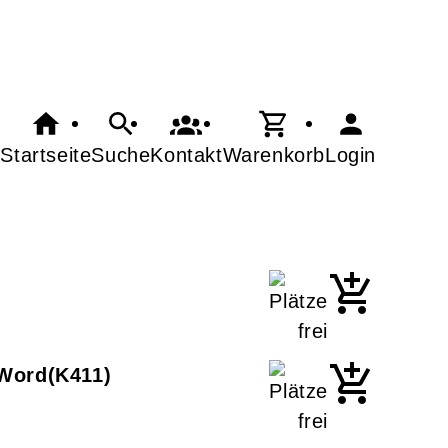
Startseite
Suche
Kontakt
Warenkorb
Login
 Word
K411