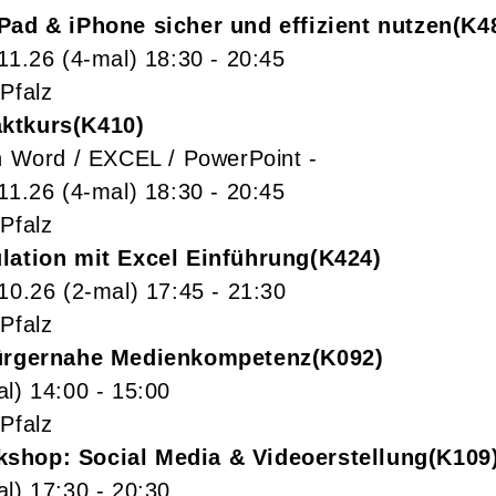
Pad & iPhone sicher und effizient nutzen
K4
.11.26
(4-mal)
18:30
- 20:45
Pfalz
ktkurs
K410
in Word / EXCEL / PowerPoint -
.11.26
(4-mal)
18:30
- 20:45
Pfalz
lation mit Excel Einführung
K424
.10.26
(2-mal)
17:45
- 21:30
Pfalz
Bürgernahe Medienkompetenz
K092
al)
14:00
- 15:00
Pfalz
shop: Social Media & Videoerstellung
K109
al)
17:30
- 20:30