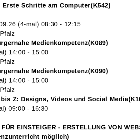
/ Erste Schritte am Computer
K542
+
.09.26
(4-mal)
08:30
- 12:15
Pfalz
Bürgernahe Medienkompetenz
K089
al)
14:00
- 15:00
Pfalz
Bürgernahe Medienkompetenz
K090
al)
14:00
- 15:00
Pfalz
bis Z: Designs, Videos und Social Media
K1
al)
09:00
- 16:30
ÜR EINSTEIGER - ERSTELLUNG VON WEBSEI
enzunterricht möglich)