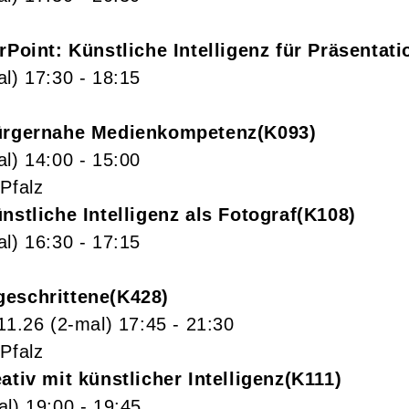
erPoint: Künstliche Intelligenz für Präsentat
al)
17:30
- 18:15
Bürgernahe Medienkompetenz
K093
al)
14:00
- 15:00
Pfalz
ünstliche Intelligenz als Fotograf
K108
al)
16:30
- 17:15
geschrittene
K428
11.26
(2-mal)
17:45
- 21:30
Pfalz
eativ mit künstlicher Intelligenz
K111
al)
19:00
- 19:45