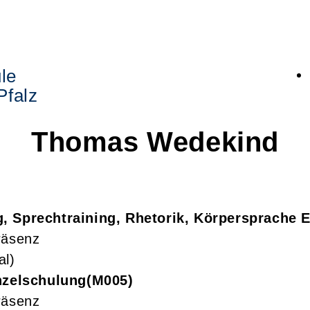
le
Pfalz
Thomas
Wedekind
, Sprechtraining, Rhetorik, Körpersprache 
räsenz
al)
nzelschulung
M005
räsenz