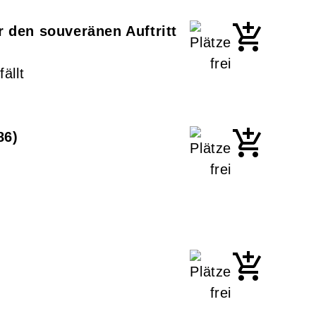
r den souveränen Auftritt
ällt
86