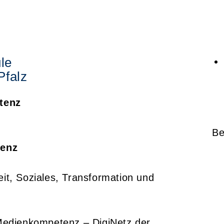
le
Pfalz
tenz
Be
tenz
eit, Soziales, Transformation und
edienkompetenz – DigiNetz der