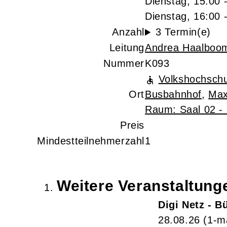
Dienstag, 15:00 
Dienstag, 16:00 
Anzahl
3 Termin(e)
Leitung
Andrea Haalboo
Nummer
K093
Volkshochschu
Ort
Busbahnhof
,
Max
Raum: Saal 02 - 
Preis
Mindestteilnehmerzahl
1
Weitere Veranstaltun
Digi Netz - 
28.08.26
(1-m