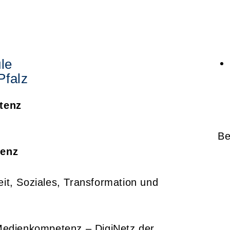
le
Pfalz
tenz
Be
tenz
eit, Soziales, Transformation und
edienkompetenz – DigiNetz der