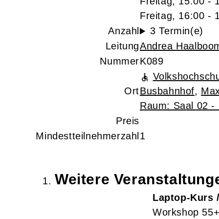
Freitag, 15:00 - 
Freitag, 16:00 - 
Anzahl
3 Termin(e)
Leitung
Andrea Haalboo
Nummer
K089
Volkshochschu
Ort
Busbahnhof
,
Max
Raum: Saal 02 - 
Preis
Mindestteilnehmerzahl
1
Weitere Veranstaltun
Laptop-Kurs 
Workshop 55