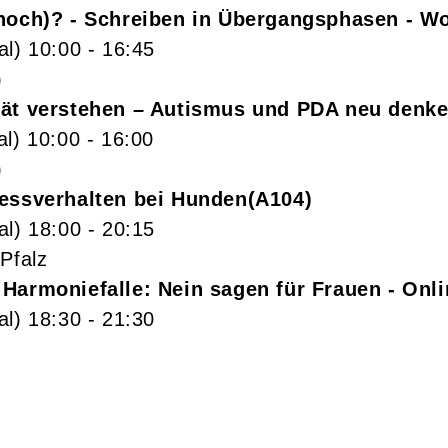
(noch)? - Schreiben in Übergangsphasen - W
al)
10:00
- 16:45
)
tät verstehen – Autismus und PDA neu denk
al)
10:00
- 16:00
)
ressverhalten bei Hunden
A104
al)
18:00
- 20:15
Pfalz
 Harmoniefalle: Nein sagen für Frauen - On
al)
18:30
- 21:30