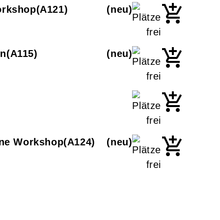
orkshop
A121
neu
en
A115
neu
line Workshop
A124
neu