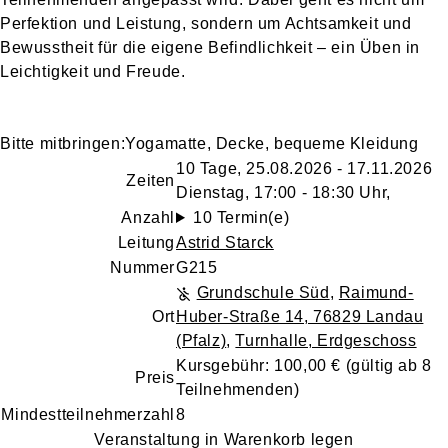
Perfektion und Leistung, sondern um Achtsamkeit und
Bewusstheit für die eigene Befindlichkeit – ein Üben in
Leichtigkeit und Freude.
Bitte mitbringen:
Yogamatte, Decke, bequeme Kleidung
10 Tage, 25.08.2026 - 17.11.2026
Zeiten
Dienstag, 17:00 - 18:30 Uhr,
Anzahl
10 Termin(e)
Leitung
Astrid Starck
Nummer
G215
Grundschule Süd
,
Raimund-
Ort
Huber-Straße 14, 76829 Landau
(Pfalz)
,
Turnhalle, Erdgeschoss
Kursgebühr: 100,00 € (gültig ab 8
Preis
Teilnehmenden)
Mindestteilnehmerzahl
8
Veranstaltung in Warenkorb legen