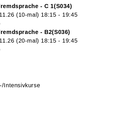
Fremdsprache - C 1
S034
.11.26
(10-mal)
18:15
- 19:45
)
Fremdsprache - B2
S036
.11.26
(20-mal)
18:15
- 19:45
)
-/Intensivkurse