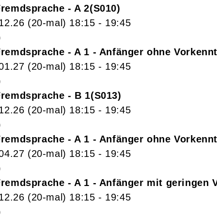
Fremdsprache - A 2
S010
.12.26
(20-mal)
18:15
- 19:45
)
Fremdsprache - A 1 - Anfänger ohne Vorkenn
.01.27
(20-mal)
18:15
- 19:45
)
Fremdsprache - B 1
S013
.12.26
(20-mal)
18:15
- 19:45
)
Fremdsprache - A 1 - Anfänger ohne Vorkenn
.04.27
(20-mal)
18:15
- 19:45
)
Fremdsprache - A 1 - Anfänger mit geringen 
.12.26
(20-mal)
18:15
- 19:45
)