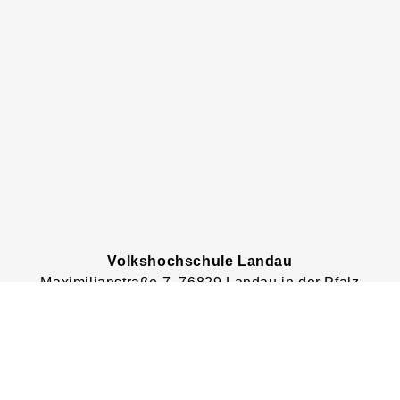
Volkshochschule Landau
Maximilianstraße
7
, 76829
Landau in der Pfalz
Tel.: +49 6341 134992
Fax.: +49 6341 13884999
http://www.volkshochschule-landau.de
Lage & Routenplaner