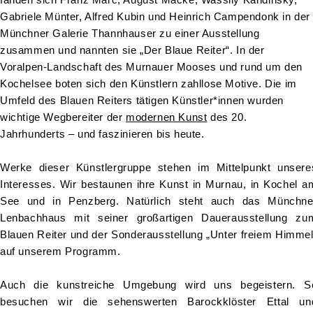
fanden sich Franz Marc, August Macke, Wassily Kandinsky,
Gabriele Münter, Alfred Kubin und Heinrich Campendonk in der
Münchner Galerie Thannhauser zu einer Ausstellung
zusammen und nannten sie „Der Blaue Reiter“. In der
Voralpen-Landschaft des Murnauer Mooses und rund um den
Kochelsee boten sich den Künstlern zahllose Motive. Die im
Umfeld des Blauen Reiters tätigen Künstler*innen wurden
wichtige Wegbereiter der
modernen Kunst
des 20.
Jahrhunderts – und faszinieren bis heute.
Werke dieser Künstlergruppe stehen im Mittelpunkt unsere
Interesses. Wir bestaunen ihre Kunst in Murnau, in Kochel a
See und in Penzberg. Natürlich steht auch das Münchne
Lenbachhaus mit seiner großartigen Dauerausstellung zu
Blauen Reiter und der Sonderausstellung „Unter freiem Himmel
auf unserem Programm.
Auch die kunstreiche Umgebung wird uns begeistern. S
besuchen wir die sehenswerten Barockklöster Ettal un