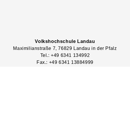
Volkshochschule Landau
Maximilianstraße
7
, 76829
Landau in der Pfalz
Tel.: +49 6341 134992
Fax.: +49 6341 13884999
http://www.volkshochschule-landau.de
Lage & Routenplaner