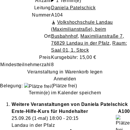
Anzahl
1 Termin(e)
Leitung
Daniela Patelschick
Nummer
A104
Volkshochschule Landau
(Maximilianstraße), beim
Ort
Busbahnhof
,
Maximilianstraße 7,
76829 Landau in der Pfalz
,
Raum:
Saal 01, 1. Stock
Preis
Kursgebühr: 15,00 €
Mindestteilnehmerzahl
8
Veranstaltung in Warenkorb legen
Anmelden
Belegung:
(Plätze frei)
Termin(e) im Kalender speichern
Weitere Veranstaltungen von
Daniela
Patelschick
Erste-Hilfe-Kurs für Hundehalter
A100
25.09.26
(1-mal)
18:00
- 20:15
Landau in der Pfalz