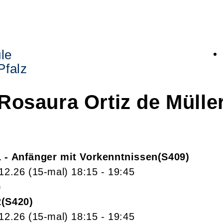
le
Pfalz
Rosaura
Ortiz de Mülle
1 - Anfänger mit Vorkenntnissen
S409
.12.26
(15-mal)
18:15
- 19:45
)
2
S420
.12.26
(15-mal)
18:15
- 19:45